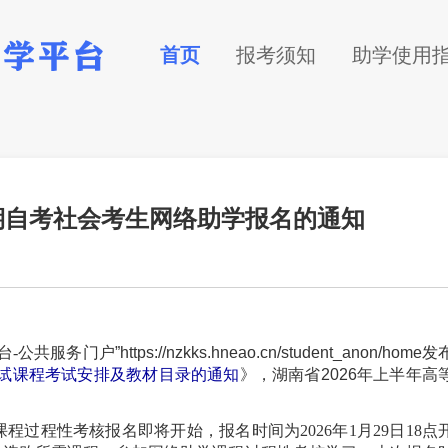
首页
报考须知
助学使用
考期自考社会考生网络助学报名的通知
台-公共服务门户
”https://nzkks.hneao.cn/student_anon/home
发
考试课程考试安排及教材目录的通知
》，湖南省
202
6
年上半年高
课程过程性考核报名即将开始，报名时间为2026年1月29日1
8
点