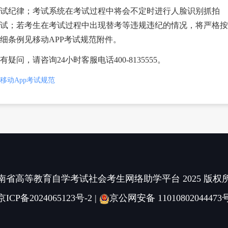
纪律；考试系统在考试过程中将会不定时进行人脸识别抓拍
试；若考生在考试过程中出现替考等违规违纪的情况，将严格按
细条例见移动
APP考试规范附件。
有疑问，请咨询
24小时客服电话400-8135555。
移动App考试规范
南省高等教育自学考试社会考生网络助学平台 2025 版权
京ICP备2024065123号-2
|
京公网安备 11010802044473